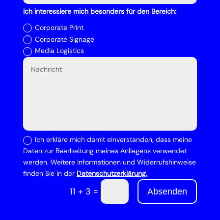
Ich interessiere mich besonders für den Bereich:
Corporate Print
Corporate Signage
Media Logistics
Ich erkläre mich damit einverstanden, dass meine
Daten zur Bearbeitung meines Anliegens verwendet
werden. Weitere Informationen und Widerrufshinweise
finden Sie in der
Datenschutzerklärung.
=
11 + 3
Absenden